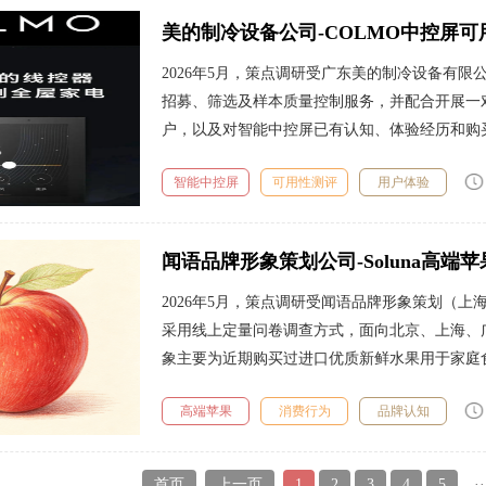
美的制冷设备公司-COLMO中控屏
2026年5月，策点调研受广东美的制冷设备有限
招募、筛选及样本质量控制服务，并配合开展一
户，以及对智能中控屏已有认知、体验经历和购买
智能中控屏
可用性测评
用户体验
闻语品牌形象策划公司-Soluna高端
2026年5月，策点调研受闻语品牌形象策划（上
采用线上定量问卷调查方式，面向北京、上海、
象主要为近期购买过进口优质新鲜水果用于家庭食
高端苹果
消费行为
品牌认知
首页
上一页
1
2
3
4
5
··